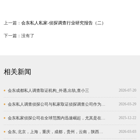
上一篇：
会东私人私家-侦探调查行业研究报告（二）
下一篇：没有了
相关新闻
会东成都私人调查取证机构_外遇,出轨,查小三
2026-07-20
会东私人调查侦探公司与私家取证侦探调查公司作为现
2026-03-29
代社会的“真相守护者”
会东私家侦探公司在全球范围内迅速崛起，尤其是在中
2025-12-22
国等经济快速发展的和地区。
会东, 北京，上海，重庆，成都，贵州，云南，陕西，
2026-03-03