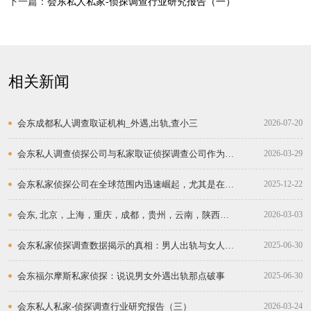
下一篇：
会东私人私家-侦探调查行业研究报告（一）
相关新闻
会东成都私人调查取证机构_外遇,出轨,查小三
2026-07-20
会东私人调查侦探公司与私家取证侦探调查公司作为现
2026-03-29
代社会的“真相守护者”
会东私家侦探公司在全球范围内迅速崛起，尤其是在中
2025-12-22
国等经济快速发展的和地区。
会东, 北京，上海，重庆，成都，贵州，云南，陕西，
2026-03-03
广州，深圳：私人私家侦探取证调查公司的兴起
会东私家侦探调查数据揭示的真相：男人出轨与女人出
2025-06-30
轨的比例
会东福尔摩斯私家侦探：说说男女外遇出轨那点破事
2025-06-30
会东私人私家-侦探调查行业研究报告（三）
2026-03-24